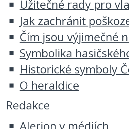
Užitečné rady pro vl
Jak zachránit poškoz
Čím jsou výjimečné 
Symbolika hasičskéh
Historické symboly Č
O heraldice
Redakce
Alerion v médiích