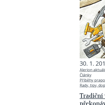
30. 1. 20
Alerion aktuá
Články
Příběhy prapo
Rady, tipy, do
Tradiční
překonáv