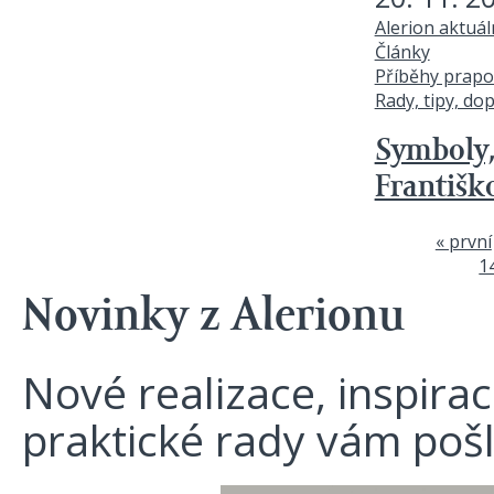
Alerion aktuá
Články
Příběhy prapo
Rady, tipy, do
Symboly,
Františk
« první
Stránky
1
Novinky z Alerionu
Nové realizace, inspira
praktické rady vám poš