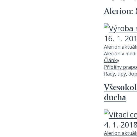
Alerion:
16. 1. 20
Alerion aktuá
Alerion v médi
Články
Příběhy prapo
Rady, tipy, do
Všesokol
ducha
4. 1. 201
Alerion aktuá