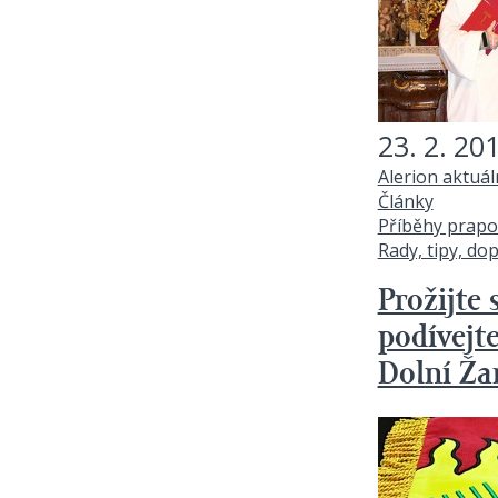
23. 2. 20
Alerion aktuá
Články
Příběhy prapo
Rady, tipy, do
Prožijte
podívejt
Dolní Ža