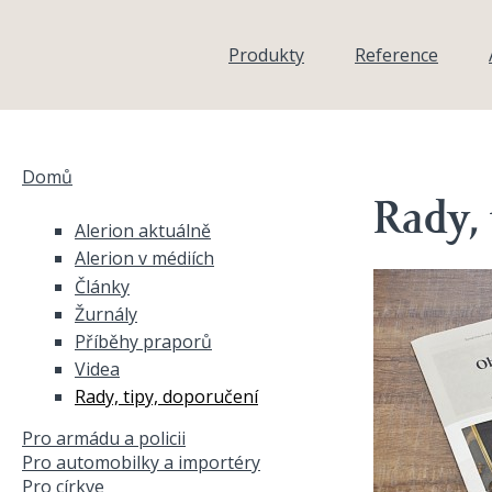
Přejít k hlavnímu obsahu
Produkty
Reference
Domů
Jste zde
Rady, 
Alerion aktuálně
Alerion v médiích
Články
Žurnály
Příběhy praporů
Videa
Rady, tipy, doporučení
Pro armádu a policii
Pro automobilky a importéry
Pro církve