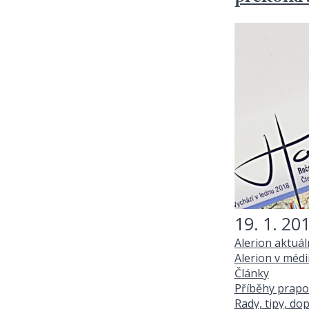
19. 1. 20
Alerion aktuá
Alerion v médi
Články
Příběhy prapo
Rady, tipy, do