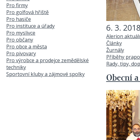
Pro firmy
Pro golfová hřiště
Pro hasiče
6. 3. 201
Pro instituce a úřady
Pro myslivce
Alerion aktuá
Pro občany
Články
Pro obce a města
Žurnály
Pro pivovary
Příběhy prapo
Pro výrobce a prodejce zemědělské
Rady, tipy, do
techniky
Sportovní kluby a zájmové spolky
Obecní a