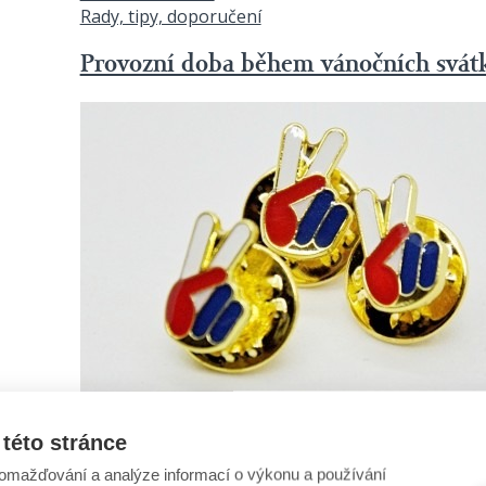
Rady, tipy, doporučení
Provozní doba během vánočních svát
14. 11. 2022
Alerion aktuálně
této stránce
Rady, tipy, doporučení
omažďování a analýze informací o výkonu a používání