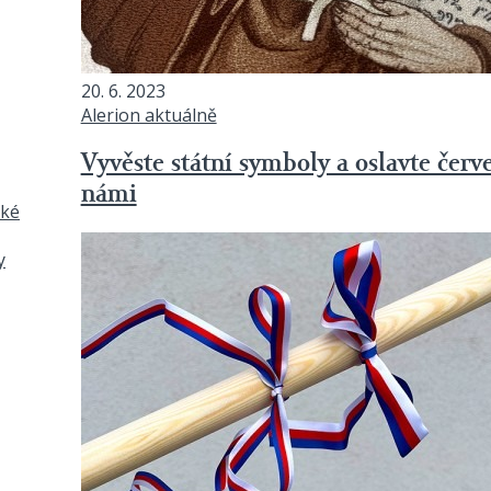
20. 6. 2023
Alerion aktuálně
Vyvěste státní symboly a oslavte červe
námi
ské
y