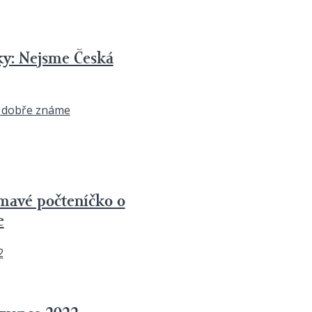
ky: Nejsme Česká
mavé počteníčko o
e