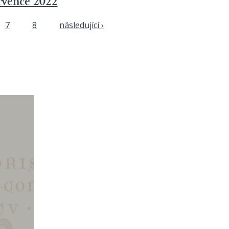
ervence 2022
7
8
následující ›