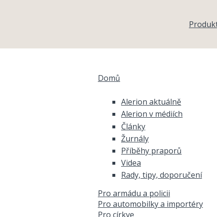
Přejít k hlavnímu obsahu
Produk
Domů
Jste zde
Alerion aktuálně
Alerion v médiích
Články
Žurnály
Příběhy praporů
Videa
Rady, tipy, doporučení
Pro armádu a policii
Pro automobilky a importéry
Pro církve