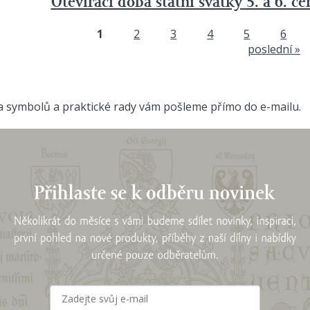
Otevírací doba státní svátky 5. a 6. č
1
2
3
4
5
6
Stránky
poslední »
ta symbolů a praktické rady vám pošleme přímo do e-mailu.