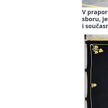
V prapor
sboru, je
i součas