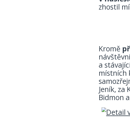
zhostil m
Kromě
př
návštěvní
a stávají
místních 
samozřej
Jeník, za
Bidmon a