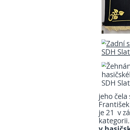
jeho čela
František
je 21 v z
kategorii
v hasičsk