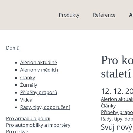
Přejít k hlavnímu obsahu
Produkty
Reference
A
Domů
Jste zde
Pro ko
Alerion aktuálně
staletí
Alerion v médiích
Články
Žurnály
12. 12. 2
Příběhy praporů
Alerion aktuá
Videa
Články
Rady, tipy, doporučení
Příběhy prapo
Pro armádu a policii
Rady, tipy, do
Pro automobilky a importéry
Svůj nový
Pro církve