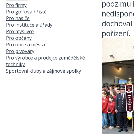
podzimu i
Pro firmy
Pro golfová hřiště
nedispono
Pro hasiče
dochoval 
Pro instituce a úřady
Pro myslivce
pořízení.
Pro občany
Pro obce a města
Pro pivovary
Pro výrobce a prodejce zemědělské
techniky
Sportovní kluby a zájmové spolky