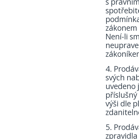
s právním
spotřebit
podmínka
zákonem o
Není-li sm
neuprave
zákoníkem
4. Prodáv
svých nab
uvedeno j
příslušný
výši dle 
zdaniteln
5. Prodáv
zpravidla