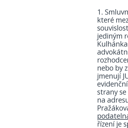
1. Smluvn
které mez
souvislost
jediným r
Kulhánka,
advokátní
rozhodce
nebo by z
jmenují J
evidenční
strany se
na adresu
Pražákova
podateln
řízení je