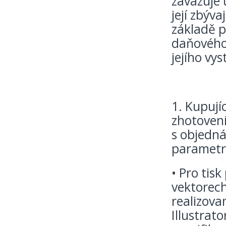
zavazuje 
její zbýva
základě 
daňového 
jejího vy
1. Kupují
zhotoven
s objedná
parametr
• Pro tis
vektorech
realizov
Illustrat