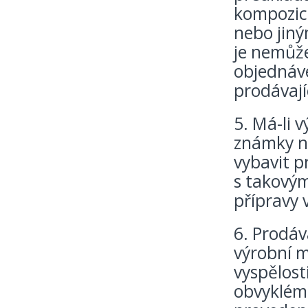
kompozice
nebo jiný
je nemůže
objednáve
prodávají
5. Má-li 
známky ne
vybavit p
s takový
přípravy 
6. Prodáva
výrobní m
vyspělost
obvyklém