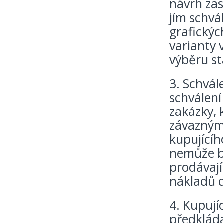
návrh zas
jím schvá
grafickýc
varianty 
výběru s
3. Schvál
schválení
zakázky, 
závazným
kupujícíh
nemůže bý
prodávají
nákladů d
4. Kupují
předkláda