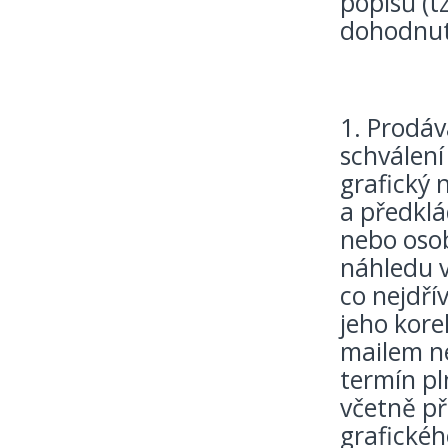
popisů (t
dohodnut
1. Prodáv
schválení
grafický 
a předklá
nebo osob
náhledu v
co nejdří
jeho kore
mailem ne
termín pl
včetně p
grafickéh