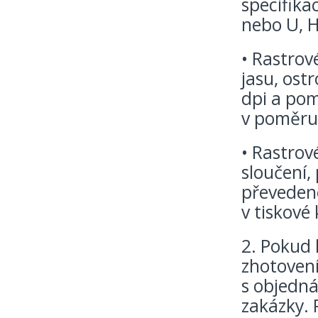
specifika
nebo U, H
• Rastrov
jasu, ostr
dpi a pom
v poměru 1
• Rastrové
sloučení,
převedené
v tiskové 
2. Pokud 
zhotoven
s objedná
zakázky. 