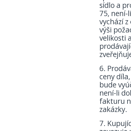
sídlo a p
75, není-
vychází z
výši poža
velikosti
prodávají
zveřejňuj
6. Prodáv
ceny díla
bude vyúč
není-li d
fakturu n
zakázky.
7. Kupují