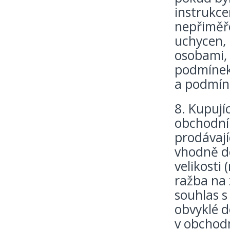
instrukce
nepřiměř
uchycen,
osobami,
podmínek
a podmínk
8. Kupují
obchodní
prodávají
vhodně d
velikosti 
ražba na 
souhlas s
obvyklé d
v obchodn