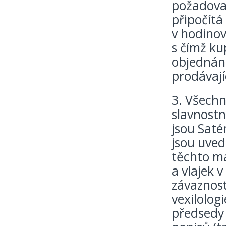
požadovan
připočítá
v hodinov
s čímž ku
objednání
prodávají
3. Všechn
slavnostn
jsou Saté
jsou uved
těchto ma
a vlajek 
závaznost
vexilologi
předsedy