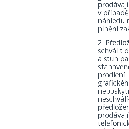
prodávají
v případě
náhledu 
plnění za
2. Předlo
schválit 
a stuh pak
stanoveno
prodlení.
grafickéh
neposkyt
neschválí
předložen
prodávaj
telefonic