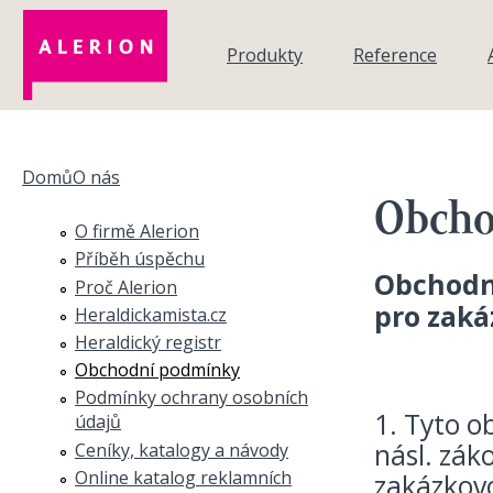
Přejít k hlavnímu obsahu
Produkty
Reference
Domů
O nás
Jste zde
Obcho
O firmě Alerion
Příběh úspěchu
Obchodní
Proč Alerion
pro zaká
Heraldickamista.cz
Heraldický registr
Obchodní podmínky
Podmínky ochrany osobních
1. Tyto o
údajů
násl. zák
Ceníky, katalogy a návody
Online katalog reklamních
zakázkovo