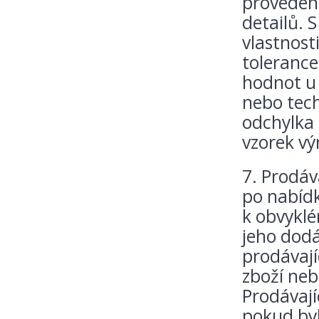
provedení
detailů. 
vlastnost
tolerance
hodnot u
nebo tech
odchylka 
vzorek vý
7. Prodáv
po nabídk
k obvyklé
jeho dod
prodávají
zboží neb
Prodávají
pokud by