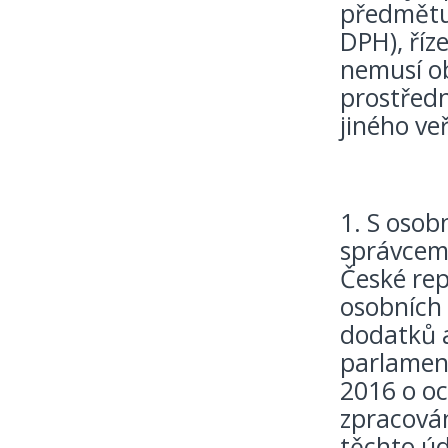
předmětu 
DPH), říz
nemusí o
prostředn
jiného ve
1. S osobn
správcem,
České rep
osobních 
dodatků 
parlament
2016 o o
zpracov
těchto úd