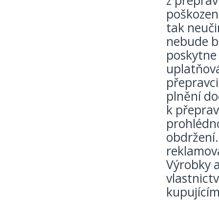
z přeprav
poškození
tak neuči
nebude br
poskytne
uplatňová
přepravc
plnění do
k přeprav
prohlédno
obdržení.
reklamov
Výrobky a
vlastnict
kupujícím