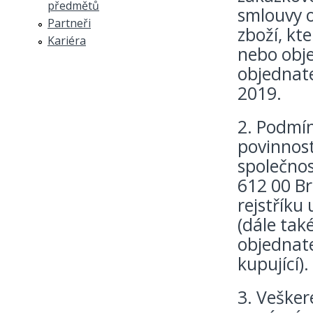
předmětů
smlouvy o
Partneři
zboží, kt
Kariéra
nebo obje
objednate
2019.
2. Podmín
povinnost
společnos
612 00 B
rejstříku
(dále také
objednate
kupující).
3. Vešker