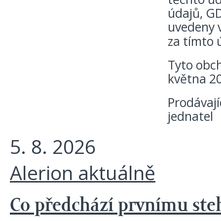
údajů, GD
uvedeny 
za tímto 
Tyto obch
května 2
Prodávají
jednatel
5. 8. 2026
Alerion aktuálně
Co předchází prvnímu steh