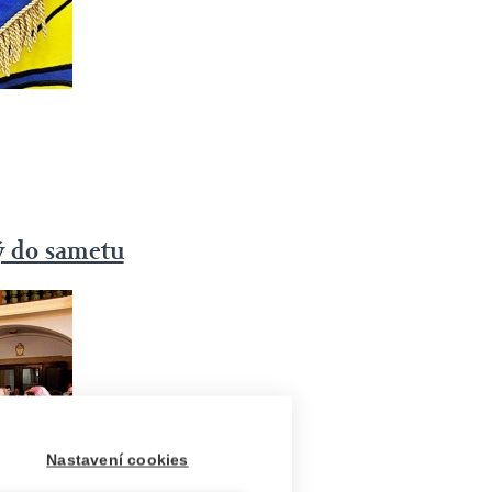
tý do sametu
Nastavení cookies