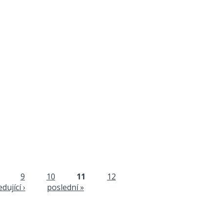
9
10
11
12
dující ›
poslední »