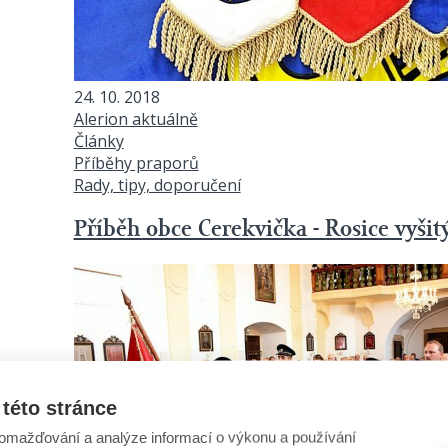
24. 10. 2018
Alerion aktuálně
Články
Příběhy praporů
Rady, tipy, doporučení
Příběh obce Cerekvička - Rosice vyši
této stránce
omažďování a analýze informací o výkonu a používání