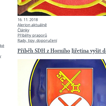
16. 11. 2018
Alerion aktuálně
Články
Příběhy praporů
Rady, tipy, doporučení
ské
Příběh SDH z Horního Jiřetína vyšit 
y