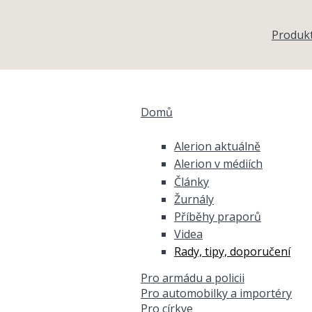
Přejít k hlavnímu obsahu
Produk
Domů
Jste zde
Alerion aktuálně
Alerion v médiích
Články
Žurnály
Příběhy praporů
Videa
Rady, tipy, doporučení
Pro armádu a policii
Pro automobilky a importéry
Pro církve