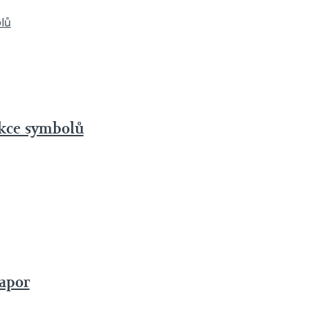
ekce symbolů
rapor