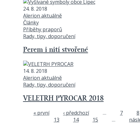
24. 8. 2018
Alerion aktuálně
Články
Příběhy praporů
Rady, tipy, doporučení
Perem i nití stvořené
14. 8. 2018
Alerion aktuálně
Rady, tipy, doporučení
VELETRH PYROCAR 2018
« první
‹ předchozí
…
7
8
Stránky
13
14
15
…
násle