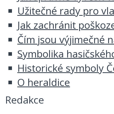
Užitečné rady pro vl
Jak zachránit poškoz
Čím jsou výjimečné 
Symbolika hasičskéh
Historické symboly Č
O heraldice
Redakce