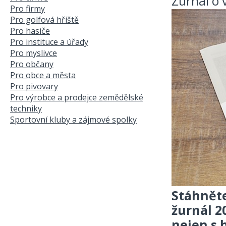
Žurnál o 
Pro firmy
Pro golfová hřiště
Pro hasiče
Pro instituce a úřady
Pro myslivce
Pro občany
Pro obce a města
Pro pivovary
Pro výrobce a prodejce zemědělské
techniky
Sportovní kluby a zájmové spolky
Stáhněte
žurnál 2
nejen s 