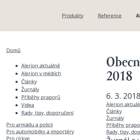
Přejít k hlavnímu obsahu
Produkty
Reference
A
Domů
Jste zde
Obecní
Alerion aktuálně
Alerion v médiích
2018
Články
Žurnály
6. 3. 201
Příběhy praporů
Alerion aktuá
Videa
Články
Rady, tipy, doporučení
Žurnály
Pro armádu a policii
Příběhy prapo
Pro automobilky a importéry
Rady, tipy, do
Pro církve