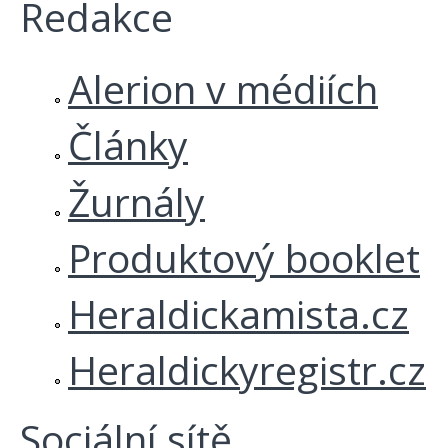
Redakce
Alerion v médiích
Články
Žurnály
Produktový booklet
Heraldickamista.cz
Heraldickyregistr.cz
Sociální sítě