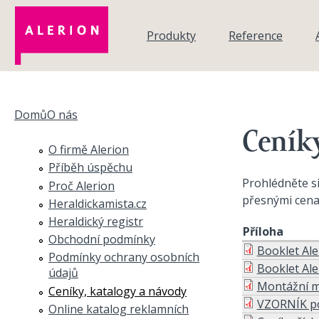
Přejít k hlavnímu obsahu
Produkty
Reference
Domů
O nás
Jste zde
Ceník
O firmě Alerion
Příběh úspěchu
Prohlédněte si
Proč Alerion
přesnými cena
Heraldickamista.cz
Heraldický registr
Příloha
Obchodní podmínky
Booklet Ale
Podmínky ochrany osobních
Booklet Ale
údajů
Montážní ma
Ceníky, katalogy a návody
VZORNÍK po
Online katalog reklamních