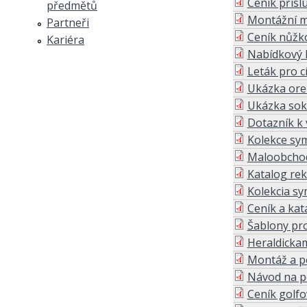
Ceník přísl
předmětů
Montážní ma
Partneři
Ceník nůžko
Kariéra
Nabídkový l
Leták pro c
Ukázka ore
Ukázka sok
Dotazník k
Kolekce sym
Maloobchod
Katalog re
Kolekcia s
Ceník a kata
Šablony pro
Heraldickam
Montáž a p
Návod na po
Ceník golfo