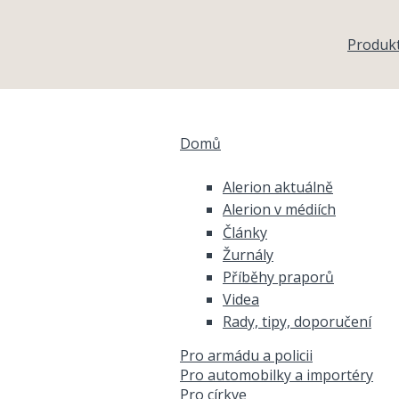
Přejít k hlavnímu obsahu
Produk
Domů
Jste zde
Alerion aktuálně
Alerion v médiích
Články
Žurnály
Příběhy praporů
Videa
Rady, tipy, doporučení
Pro armádu a policii
Pro automobilky a importéry
Pro církve