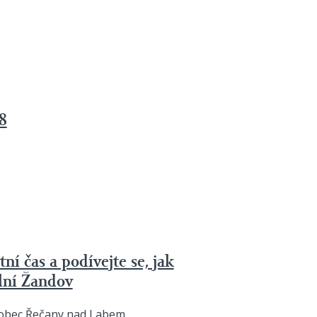
8
í čas a podívejte se, jak
lní Žandov