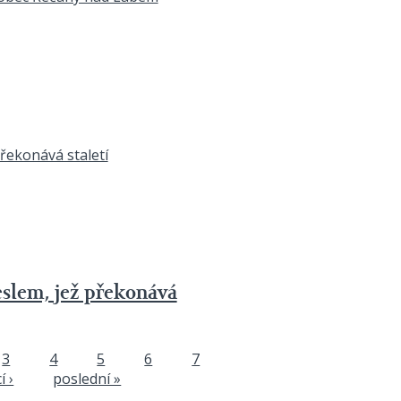
eslem, jež překonává
3
4
5
6
7
í ›
poslední »