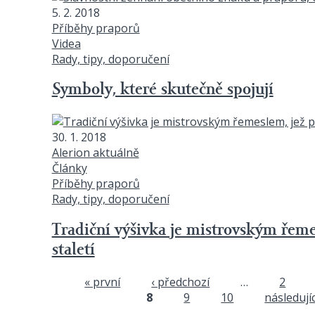
5. 2. 2018
Příběhy praporů
Videa
Rady, tipy, doporučení
Symboly, které skutečně spojují
30. 1. 2018
Alerion aktuálně
Články
Příběhy praporů
Rady, tipy, doporučení
Tradiční výšivka je mistrovským řem
staletí
« první
‹ předchozí
…
2
Stránky
8
9
10
následujíc