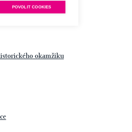
POVOLIT COOKIES
 historického okamžiku
ice