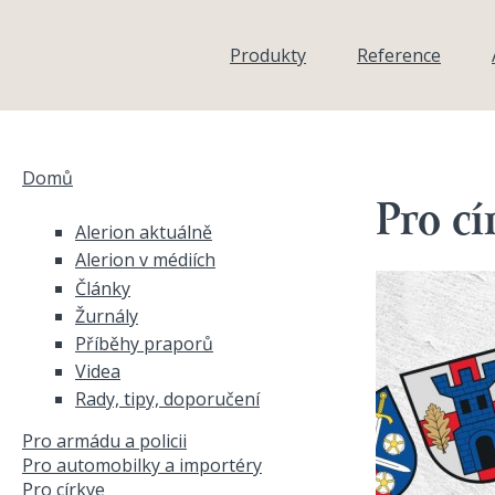
Přejít k hlavnímu obsahu
Produkty
Reference
Domů
Jste zde
Pro cí
Alerion aktuálně
Alerion v médiích
Články
Žurnály
Příběhy praporů
Videa
Rady, tipy, doporučení
Pro armádu a policii
Pro automobilky a importéry
Pro církve