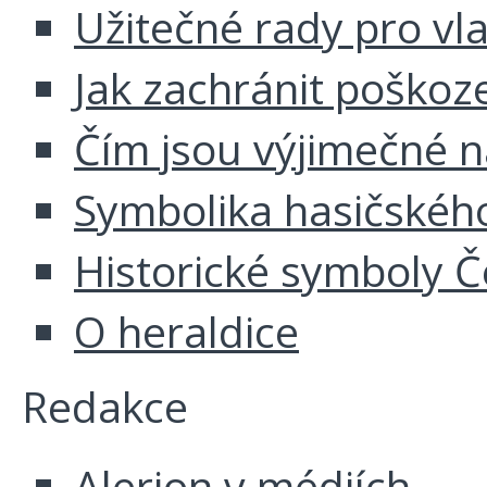
Užitečné rady pro vl
Jak zachránit poškoz
Čím jsou výjimečné 
Symbolika hasičskéh
Historické symboly Č
O heraldice
Redakce
Alerion v médiích