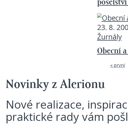
poselstv
23. 8. 20
Žurnály
Obecní a
« první
Stránky
Novinky z Alerionu
Nové realizace, inspira
praktické rady vám poš