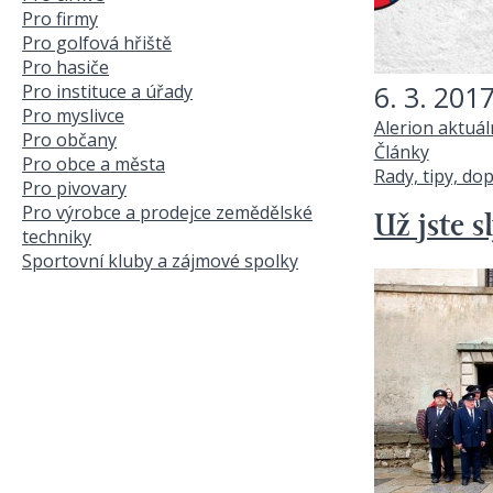
Pro firmy
Pro golfová hřiště
Pro hasiče
6. 3. 201
Pro instituce a úřady
Pro myslivce
Alerion aktuá
Pro občany
Články
Pro obce a města
Rady, tipy, do
Pro pivovary
Pro výrobce a prodejce zemědělské
Už jste s
techniky
Sportovní kluby a zájmové spolky