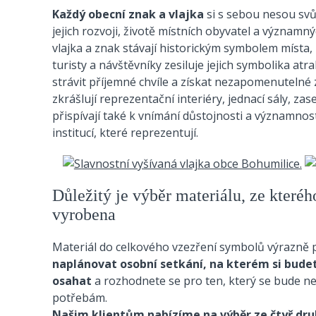
Každý obecní znak a vlajka
si s sebou nesou svů
jejich rozvoji, životě místních obyvatel a významn
vlajka a znak stávají historickým symbolem místa, k
turisty a návštěvníky zesiluje jejich symbolika atr
strávit příjemné chvíle a získat nezapomenutelné 
zkrášlují reprezentační interiéry, jednací sály, zas
přispívají také k vnímání důstojnosti a významnos
institucí, které reprezentují.
Důležitý je výběr materiálu, ze kteréh
vyrobena
Materiál do celkového vzezření symbolů výrazně 
naplánovat osobní setkání, na kterém si bude
osahat
a rozhodnete se pro ten, který se bude nej
potřebám.
Našim klientům nabízíme na výběr ze čtyř dru