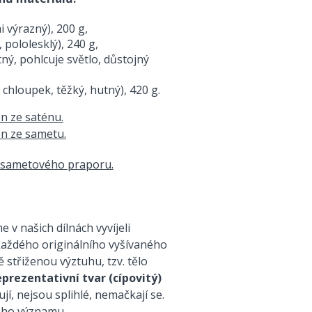
 výrazný), 200 g,
pololesklý), 240 g,
, pohlcuje světlo, důstojný
chloupek, těžký, hutný), 420 g.
e v našich dílnách vyvíjeli
 každého originálního vyšívaného
střiženou výztuhu, tzv. tělo
eprezentativní tvar (cípovitý)
, nejsou splihlé, nemačkají se.
vého významu.