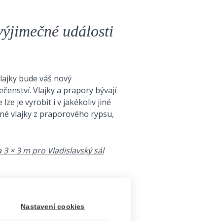
výjimečné události
lajky bude váš nový
čenství. Vlajky a prapory bývají
e je vyrobit i v jakékoliv jiné
ané vlajky z praporového rypsu,
 3 × 3 m
pro Vladislavský sál
Nastavení cookies