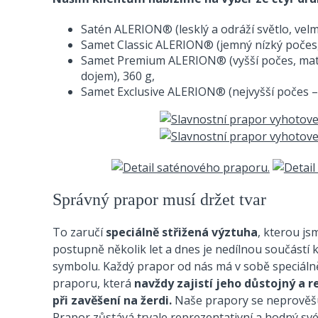
Satén ALERION® (lesklý a odráží světlo, velmi
Samet Classic ALERION® (jemný nízký počes, 
Samet Premium ALERION® (vyšší počes, matný
dojem), 360 g,
Samet Exclusive ALERION® (nejvyšší počes – 
Správný prapor musí držet tvar
To zaručí
speciálně střižená výztuha
, kterou jsm
postupně několik let a dnes je nedílnou součástí
symbolu. Každý prapor od nás má v sobě speciálně 
praporu, která
navždy zajistí jeho důstojný a r
při zavěšení na žerdi.
Naše prapory se neprověšují
Prapor zůstává trvale reprezentativní a hodný s