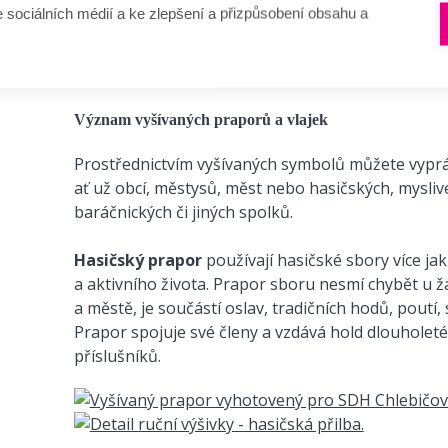
100% ruční práce, 
e sociálních médií a ke zlepšení a přizpůsobení obsahu a
Význam vyšívaných praporů a vlajek
Prostřednictvím vyšívaných symbolů můžete vypráv
ať už obcí, městysů, měst nebo hasičských, mysliv
baráčnických či jiných spolků.
Hasičský prapor
používají hasičské sbory více jak
a aktivního života. Prapor sboru nesmí chybět u
a městě, je součástí oslav, tradičních hodů, poutí,
Prapor spojuje své členy a vzdává hold dlouholeté
příslušníků.