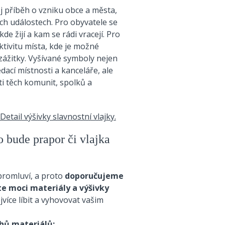
j příběh o vzniku obce a města,
ých událostech. Pro obyvatele se
de žijí a kam se rádi vracejí. Pro
aktivitu místa, kde je možné
zážitky. Vyšívané symboly nejen
edací místnosti a kanceláře, ale
ti těch komunit, spolků a
o bude prapor či vlajka
promluví, a proto
doporučujeme
te moci materiály a výšivky
více líbit a vyhovovat vašim
hů materiálů: