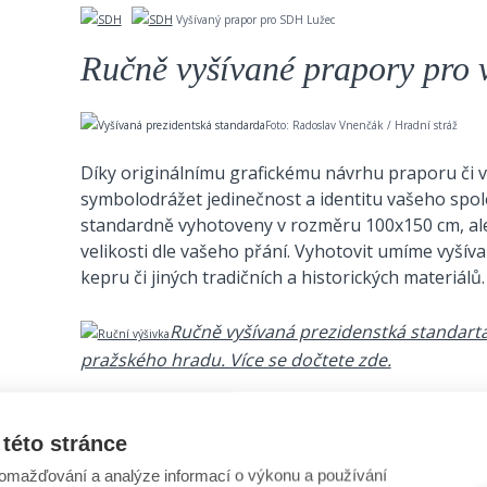
Vyšívaný prapor pro SDH Lužec
Ručně vyšívané prapory
pro
Foto: Radoslav Vnenčák / Hradní stráž
Díky originálnímu grafickému návrhu praporu či v
symbolodrážet jedinečnost a identitu vašeho spole
standardně vyhotoveny v rozměru 100x150 cm, ale lz
velikosti dle vašeho přání. Vyhotovit umíme vyšív
kepru či jiných tradičních a historických materiálů.
Ručně vyšívaná prezidenstká standarta
pražského hradu. Více se dočtete zde.
této stránce
omažďování a analýze informací o výkonu a používání