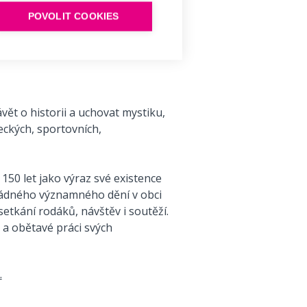
0% automat
POVOLIT COOKIES
ět o historii a uchovat mystiku,
eckých, sportovních,
 150 let jako výraz své existence
 žádného významného dění v obci
 setkání rodáků, návštěv i soutěží.
 a obětavé práci svých