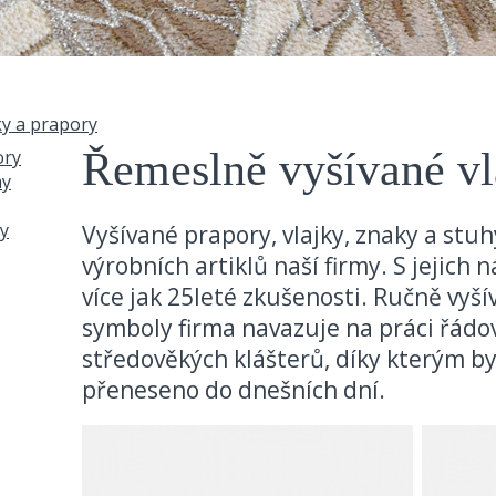
ky a prapory
Řemeslně vyšívané vl
ory
hy
ry
Vyšívané prapory, vlajky, znaky a stuh
výrobních artiklů naší firmy. S jejic
více jak 25leté zkušenosti. Ručně vyš
symboly firma navazuje na práci řádo
středověkých klášterů, díky kterým b
přeneseno do dnešních dní.