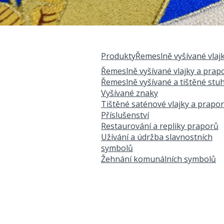
Produkty
Řemeslně vyšívané vlaj
Jste zde
Řemeslně vyšívané vlajky a prap
Řemeslně vyšívané a tištěné stu
Vyšívané znaky
Tištěné saténové vlajky a prapo
Příslušenství
Restaurování a repliky praporů
Užívání a údržba slavnostních
symbolů
Žehnání komunálních symbolů