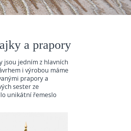
ajky a prapory
y jsou jedním z hlavních
h návrhem i výrobou máme
ívanými prapory a
vých sester ze
ylo unikátní řemeslo