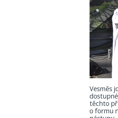
Vesměs jd
dostupnéh
těchto př
o formu n