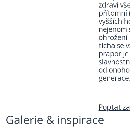
zdraví vš
přítomní 
vyšších h
nejenom s
ohrožení 
ticha se 
prapor je
slavnostn
od onoho 
generace
Poptat z
Galerie & inspirace