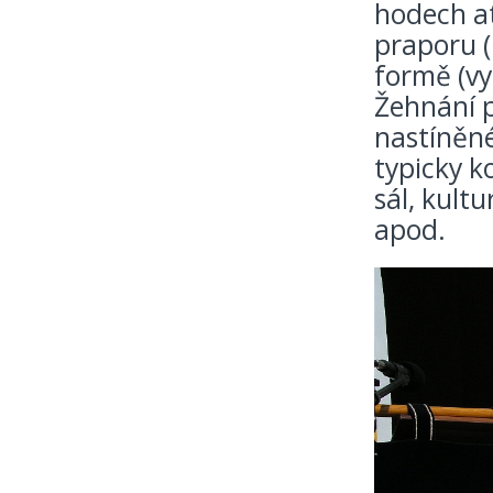
hodech at
praporu (
formě (vy
Žehnání p
nastíněné
typicky k
sál, kult
apod.