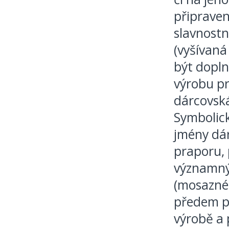
připrave
slavnost
(vyšívaná
být dopln
výrobu p
dárcovsk
Symbolick
jmény dárc
praporu, 
významnýc
(mosazné 
předem př
výrobě a 