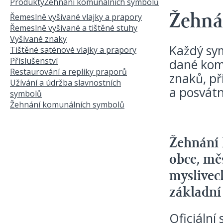
Produkty
Žehnání komunálních symbolů
Jste zde
Řemeslně vyšívané vlajky a prapory
Žehná
Řemeslně vyšívané a tištěné stuhy
Vyšívané znaky
Každý sym
Tištěné saténové vlajky a prapory
Příslušenství
dané komu
Restaurování a repliky praporů
znaků, př
Užívání a údržba slavnostních
a posvát
symbolů
Žehnání komunálních symbolů
Žehnání 
obce, mě
myslivec
základní
Oficiální