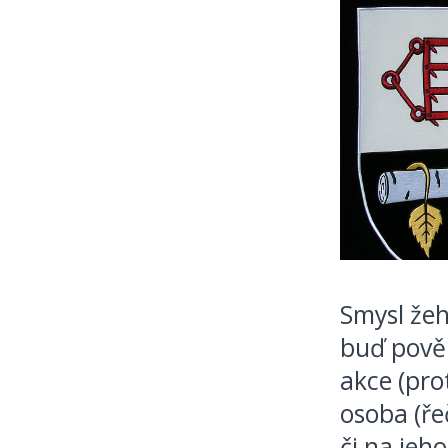
Smysl žeh
buď pověř
akce (pro
osoba (ř
či na jeh