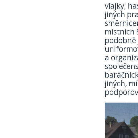
vlajky, h
jiných pr
směrnice
místních
podobně j
uniformov
a organiz
společens
baráčnick
jiných, m
podporovan