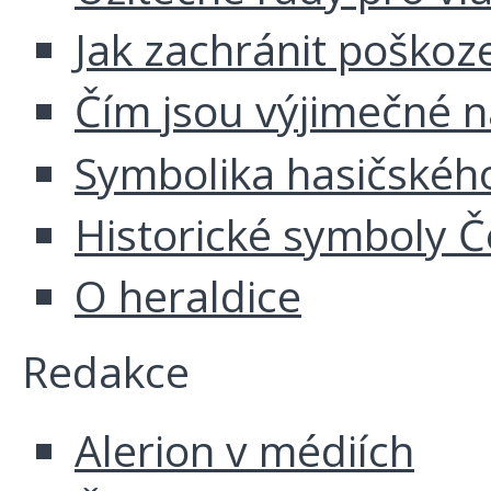
Jak zachránit poškoz
Čím jsou výjimečné 
Symbolika hasičskéh
Historické symboly Č
O heraldice
Redakce
Alerion v médiích