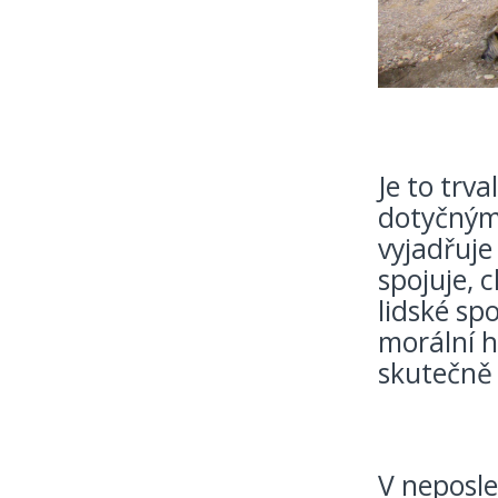
Je to trv
dotyčným 
vyjadřuje
spojuje, c
lidské sp
morální h
skutečně 
V neposle