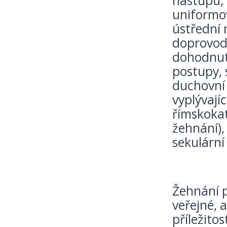
nástupu, 
uniformov
ústřední 
doprovodu
dohodnutý
postupy,
duchovní
vyplývají
římskokat
žehnání),
sekulární
Žehnání p
veřejné, 
příležitos