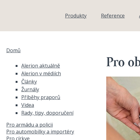
Přejít k hlavnímu obsahu
Produkty
Reference
Domů
Jste zde
Pro o
Alerion aktuálně
Alerion v médiích
Články
Žurnály
Příběhy praporů
Videa
Rady, tipy, doporučení
Pro armádu a policii
Pro automobilky a importéry
Pro církve