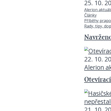
25. 10. 2
Alerion aktuá
Články
Příběhy prapo
Rady, tipy, do
Navržen
22. 10. 2
Alerion a
Otevírací
21. 10. 2