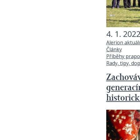
4. 1. 202
Alerion aktuá
Články
Příběhy prapo
Rady, tipy, do
Zachováv
generací
historic