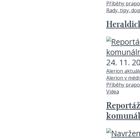
Příběhy prapo
Rady, tipy, do
Heraldic
24. 11. 2
Alerion aktuá
Alerion v médi
Příběhy prapo
Videa
Reportáž
komunál