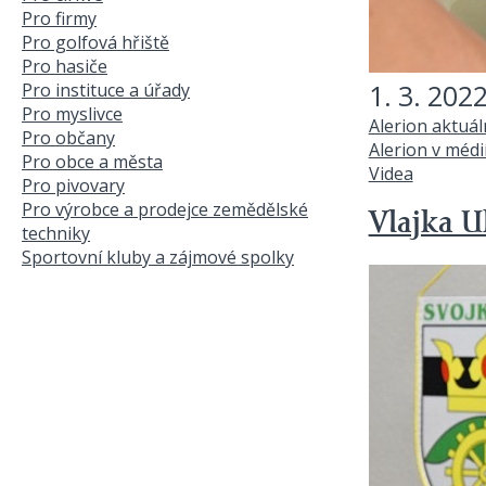
Pro firmy
Pro golfová hřiště
Pro hasiče
1. 3. 202
Pro instituce a úřady
Pro myslivce
Alerion aktuá
Pro občany
Alerion v médi
Pro obce a města
Videa
Pro pivovary
Pro výrobce a prodejce zemědělské
Vlajka U
techniky
Sportovní kluby a zájmové spolky