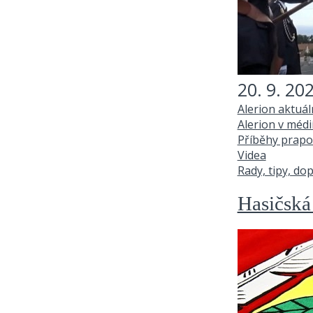
20. 9. 20
Alerion aktuá
Alerion v médi
Příběhy prapo
Videa
Rady, tipy, do
Hasičská 