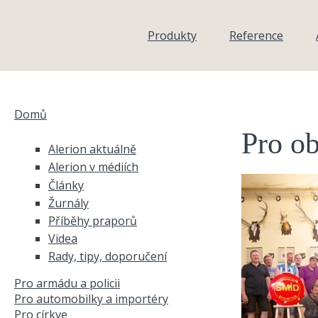
Přejít k hlavnímu obsahu
Produkty
Reference
Domů
Jste zde
Pro o
Alerion aktuálně
Alerion v médiích
Články
Žurnály
Příběhy praporů
Videa
Rady, tipy, doporučení
Pro armádu a policii
Pro automobilky a importéry
Pro církve