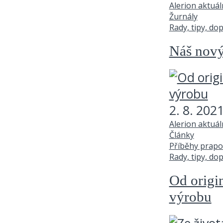
Alerion aktuá
Žurnály
Rady, tipy, do
Náš nový
2. 8. 202
Alerion aktuá
Články
Příběhy prapo
Rady, tipy, do
Od origi
výrobu