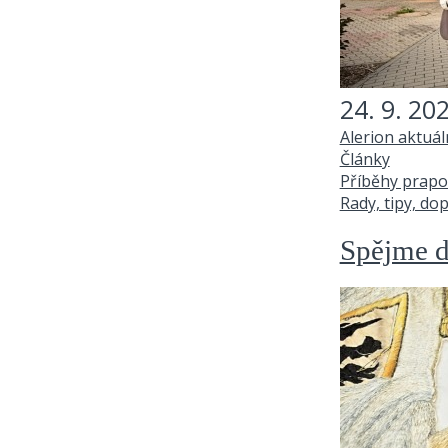
24. 9. 20
Alerion aktuá
Články
Příběhy prapo
Rady, tipy, do
Spějme d