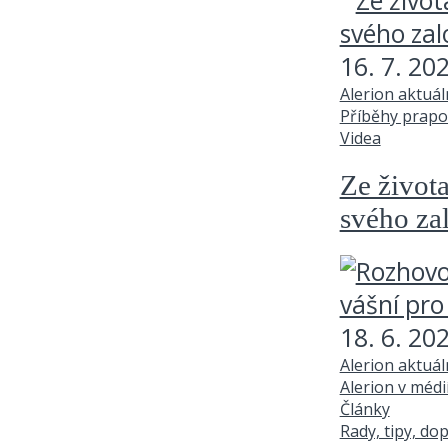
16. 7. 20
Alerion aktuá
Příběhy prapo
Videa
Ze života
svého za
18. 6. 20
Alerion aktuá
Alerion v médi
Články
Rady, tipy, do