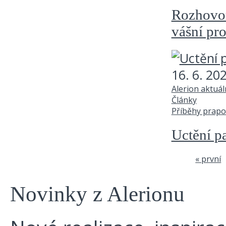
Rozhovor
vášní pr
16. 6. 20
Alerion aktuá
Články
Příběhy prapo
Uctění pa
« první
Stránky
Novinky z Alerionu