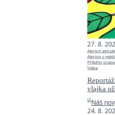
27. 8. 20
Alerion aktuá
Alerion v médi
Příběhy prapo
Videa
Reportáž
vlajka ož
24. 8. 20