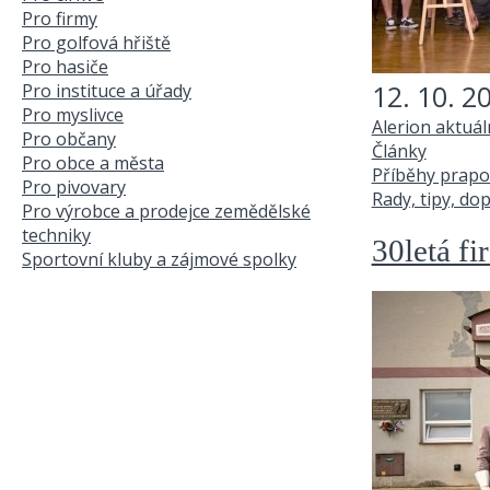
Pro firmy
Pro golfová hřiště
Pro hasiče
12. 10. 2
Pro instituce a úřady
Pro myslivce
Alerion aktuá
Pro občany
Články
Pro obce a města
Příběhy prapo
Pro pivovary
Rady, tipy, do
Pro výrobce a prodejce zemědělské
techniky
30letá fi
Sportovní kluby a zájmové spolky