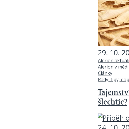
29. 10. 2
Alerion aktuá
Alerion v médi
Články
Rady, tipy, do
Tajemství
šlechtic?
24. 10. 2