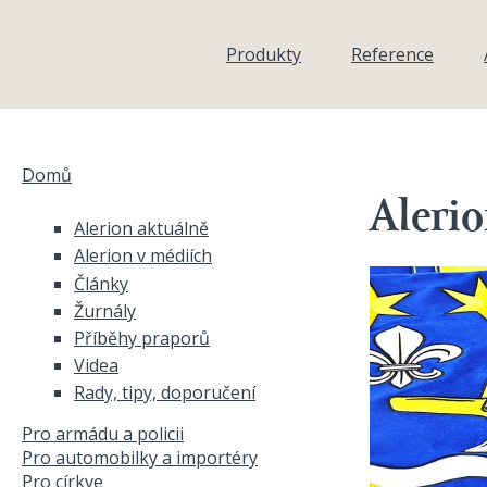
Přejít k hlavnímu obsahu
Produkty
Reference
Domů
Jste zde
Aleri
Alerion aktuálně
Alerion v médiích
Články
Žurnály
Příběhy praporů
Videa
Rady, tipy, doporučení
Pro armádu a policii
Pro automobilky a importéry
Pro církve