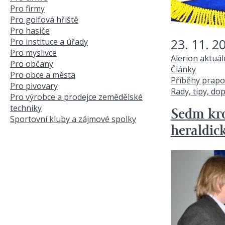
Pro firmy
Pro golfová hřiště
Pro hasiče
23. 11. 2
Pro instituce a úřady
Pro myslivce
Alerion aktuá
Pro občany
Články
Pro obce a města
Příběhy prapo
Pro pivovary
Rady, tipy, do
Pro výrobce a prodejce zemědělské
techniky
Sedm kro
Sportovní kluby a zájmové spolky
heraldic