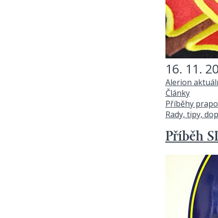
16. 11. 2
Alerion aktuá
Články
Příběhy prapo
Rady, tipy, do
Příběh S