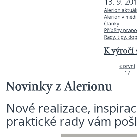
13. 9. 20
Alerion aktuá
Alerion v médi
Články
Příběhy prapo
Rady, tipy, do
K výročí 
« první
Stránky
17
Novinky z Alerionu
Nové realizace, inspira
praktické rady vám poš