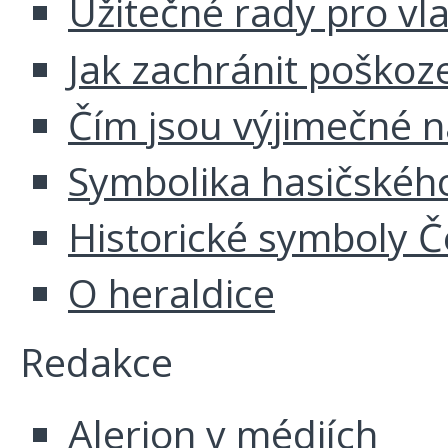
Užitečné rady pro vl
Jak zachránit poškoz
Čím jsou výjimečné 
Symbolika hasičskéh
Historické symboly Č
O heraldice
Redakce
Alerion v médiích