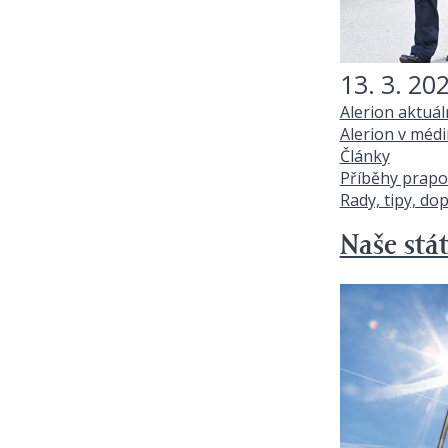
13. 3. 20
Alerion aktuá
Alerion v médi
Články
Příběhy prapo
Rady, tipy, do
Naše stát