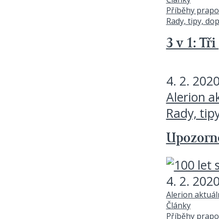
Příběhy prapo
Rady, tipy, do
3 v 1: T
4. 2. 202
Alerion a
Rady, tip
Upozorněn
4. 2. 202
Alerion aktuá
Články
Příběhy prapo