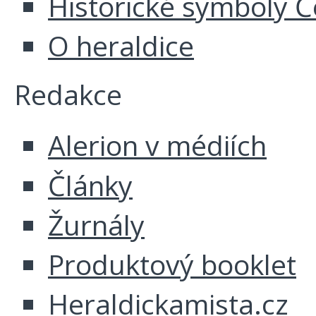
Historické symboly Č
O heraldice
Redakce
Alerion v médiích
Články
Žurnály
Produktový booklet
Heraldickamista.cz