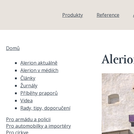
Přejít k hlavnímu obsahu
Produkty
Reference
Domů
Jste zde
Aleri
Alerion aktuálně
Alerion v médiích
Články
Žurnály
Příběhy praporů
Videa
Rady, tipy, doporučení
Pro armádu a policii
Pro automobilky a importéry
Pro církve