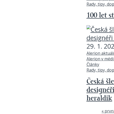
Rady, tipy, do
100 let s
29. 1. 20
Alerion aktuá
Alerion v médi
Články
Rady, tipy, do
Česká šl
designéři
heraldik
« prvn