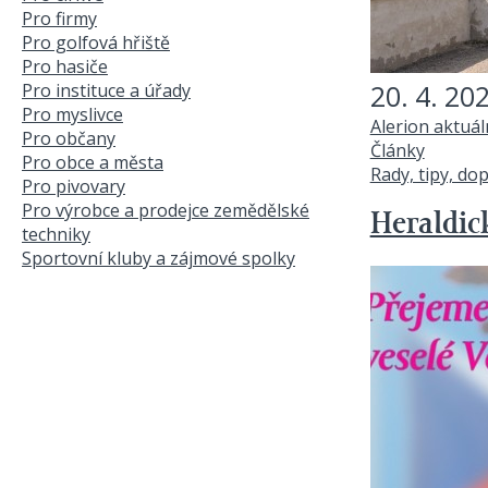
Pro firmy
Pro golfová hřiště
Pro hasiče
20. 4. 20
Pro instituce a úřady
Pro myslivce
Alerion aktuá
Pro občany
Články
Pro obce a města
Rady, tipy, do
Pro pivovary
Pro výrobce a prodejce zemědělské
Heraldick
techniky
Sportovní kluby a zájmové spolky