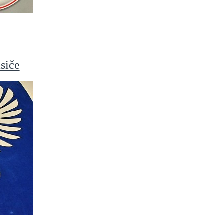
asiče