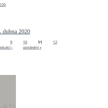
. dubna 2020
9
10
11
12
dující ›
poslední »