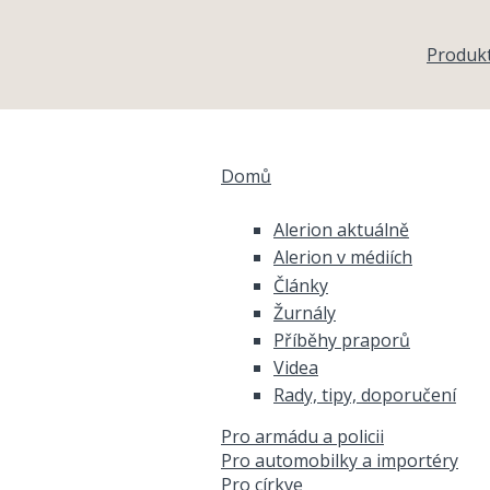
Přejít k hlavnímu obsahu
Produk
Domů
Jste zde
Alerion aktuálně
Alerion v médiích
Články
Žurnály
Příběhy praporů
Videa
Rady, tipy, doporučení
Pro armádu a policii
Pro automobilky a importéry
Pro církve