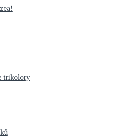
zea!
e trikolory
tků