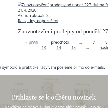
21. 4. 2020
Alerion aktuálně
Rady, tipy, doporučení
Znovuotevření prodejny od pondělí 27
« první
‹ předchozí
…
7
8
Stránky
13
14
15
…
násle
ta symbolů a praktické rady vám pošleme přímo do e-mailu.