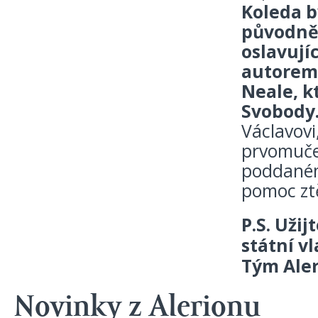
Koleda b
původně 
oslavují
autorem 
Neale, k
Svobody
Václavovi
prvomuče
poddaném
pomoc ztě
P.S. Uži
státní vl
Tým Ale
Novinky z Alerionu