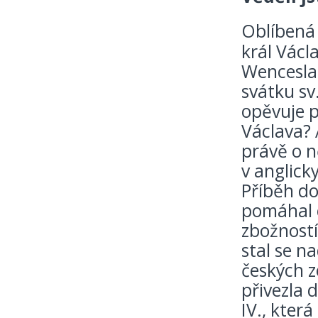
Oblíbená 
král Václ
Wenceslas
svátku sv
opěvuje p
Václava? 
právě o ně
v anglick
Příběh do
pomáhal 
zbožností,
stal se n
českých z
přivezla 
IV., kter