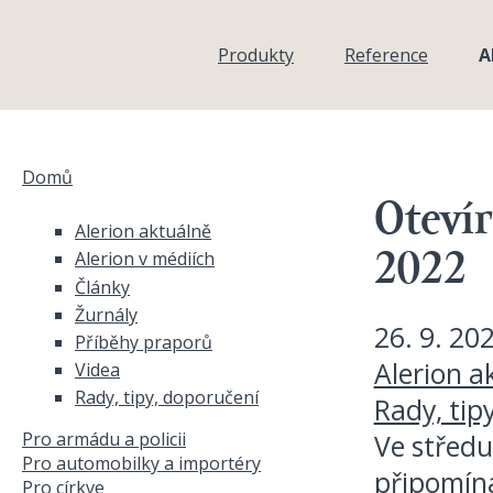
Přejít k hlavnímu obsahu
Produkty
Reference
A
Domů
Jste zde
Otevír
Alerion aktuálně
Alerion v médiích
2022
Články
Žurnály
26. 9. 20
Příběhy praporů
Alerion a
Videa
Rady, tipy, doporučení
Rady, tip
Pro armádu a policii
Ve středu
Pro automobilky a importéry
připomíná
Pro církve