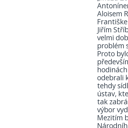
Antoníne
Aloisem 
Františk
Jiřím Stř
velmi dob
problém s
Proto byl
především
hodinách 
odebrali 
tehdy síd
ústav, kt
tak zabrá
výbor vyd
Mezitím b
Národníh