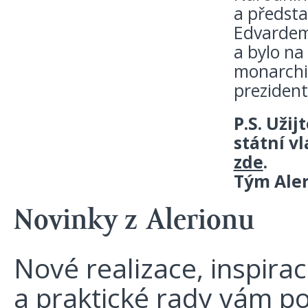
a předsta
Edvardem 
a bylo na
monarchií
preziden
P.S. Uži
státní v
zde
.
Tým Ale
Novinky z Alerionu
Nové realizace, inspira
a praktické rady vám p