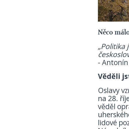
Něco málo 
„Politika 
českoslov
- Antonín
Věděli js
Oslavy vz
na 28. ří
věděl op
uherského
lidové poz