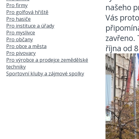
Pro firmy
našeho pr
Pro golfová hřiště
Vás proto 
Pro hasiče
Pro instituce a úřady
připomín
Pro myslivce
zavřeno. 
Pro občany
Pro obce a města
října od 
Pro pivovary
Pro výrobce a prodejce zemědělské
techniky
Sportovní kluby a zájmové spolky