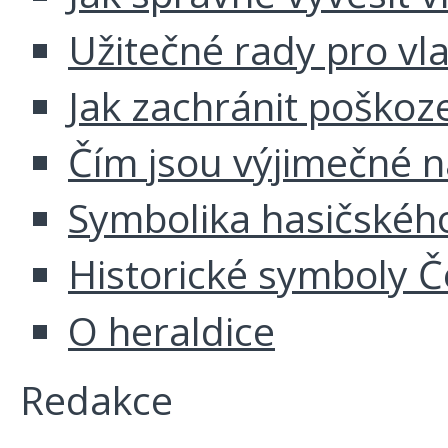
Užitečné rady pro vl
Jak zachránit poškoz
Čím jsou výjimečné 
Symbolika hasičskéh
Historické symboly Č
O heraldice
Redakce