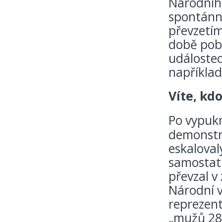
Národního
spontánní
převzetím
době pobý
událoste
například 
Víte, kdo
Po vypukn
demonstra
eskaloval
samostat
převzal v
Národní 
reprezent
„mužů 28.