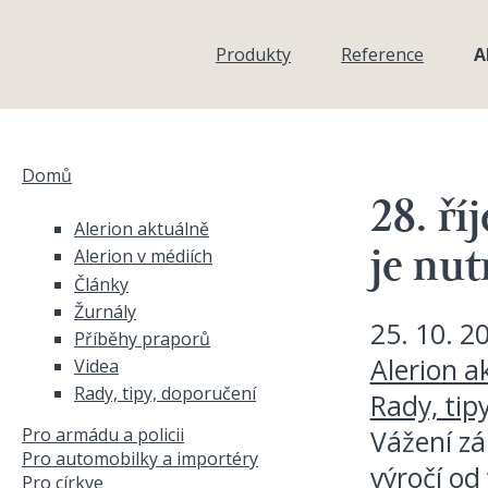
Přejít k hlavnímu obsahu
Produkty
Reference
A
Domů
Jste zde
28. ří
Alerion aktuálně
Alerion v médiích
je nut
Články
Žurnály
25. 10. 2
Příběhy praporů
Alerion a
Videa
Rady, tipy, doporučení
Rady, tip
Pro armádu a policii
Vážení zá
Pro automobilky a importéry
výročí od
Pro církve