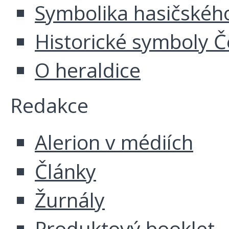
Symbolika hasičskéh
Historické symboly Č
O heraldice
Redakce
Alerion v médiích
Články
Žurnály
Produktový booklet