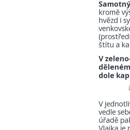
Samotný 
kromě výš
hvězd i sy
venkovské
(prostřed
štítu a ka
V zelen
děleném 
dole kapr
V jednotl
vedle seb
úřadě pak
Vlajka je 