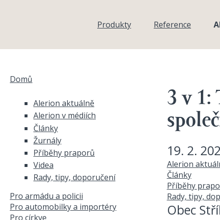
Přejít k hlavnímu obsahu
Produkty
Reference
A
Domů
Jste zde
3 v 1:
Alerion aktuálně
Alerion v médiích
spole
Články
Žurnály
19. 2. 20
Příběhy praporů
Alerion aktuá
Videa
Články
Rady, tipy, doporučení
Příběhy prapo
Pro armádu a policii
Rady, tipy, do
Pro automobilky a importéry
Obec Stří
Pro církve