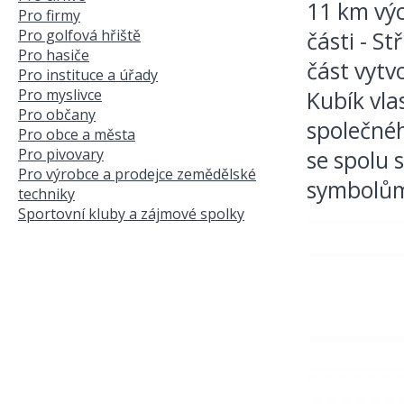
11 km výc
Pro firmy
Pro golfová hřiště
části - S
Pro hasiče
část vytv
Pro instituce a úřady
Pro myslivce
Kubík vla
Pro občany
společnéh
Pro obce a města
Pro pivovary
se spolu 
Pro výrobce a prodejce zemědělské
symbolům
techniky
Sportovní kluby a zájmové spolky