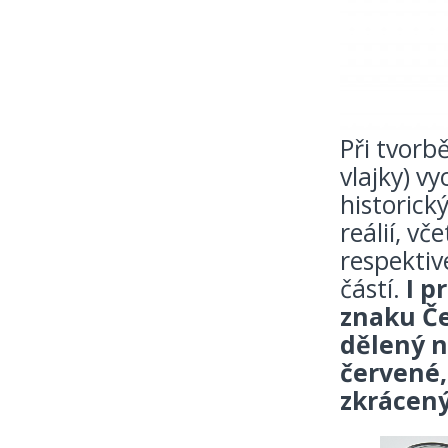
Při tvorb
vlajky) v
historick
reálií, v
respektiv
částí.
I p
znaku Če
dělený na
červené,
zkrácen