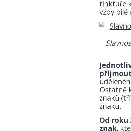
tinktuře 
vždy bílé 
Slavnos
Jednotliv
přijmout
udělenéh
Ostatně kl
znaků (tř
znaku.
Od roku 
znak
, kt