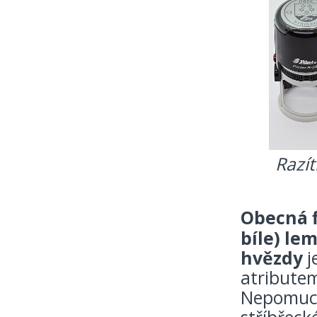
Razít
Obecná fi
bíle) l
hvězdy
j
atributem
Nepomuck