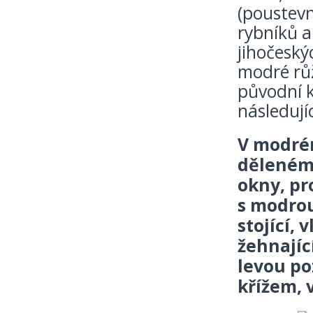
(poustevn
rybníků a
jihočeský
modré růž
původní k
následujíc
V modrém
děleném 
okny, pr
s modrou
stojící,
žehnajíc
levou po
křížem, 