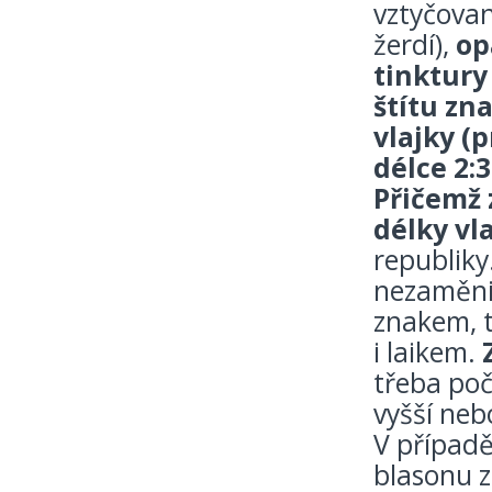
vztyčova
žerdí),
op
tinktury
štítu zn
vlajky (
délce 2:3
Přičemž 
délky vl
republiky
nezaměnit
znakem, t
i laikem.
třeba poč
vyšší neb
V případě
blasonu z