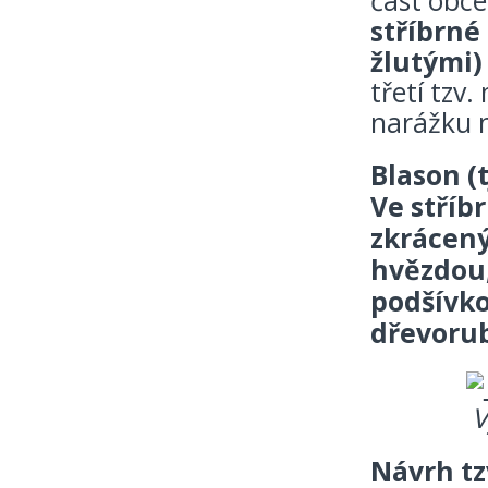
část obce
stříbrné 
žlutými)
třetí tzv.
narážku n
Blason (
Ve stříb
zkrácen
hvězdou,
podšívko
dřevorub
V
Návrh tz