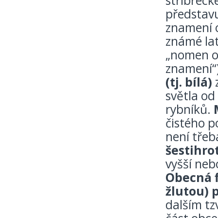
stříbřeck
představu
znamení 
známé la
„nomen o
znamení“
(tj. bílá)
z
světla od
rybníků.
čistého p
není třeb
šestihro
vyšší neb
Obecná f
žlutou) 
dalším tz