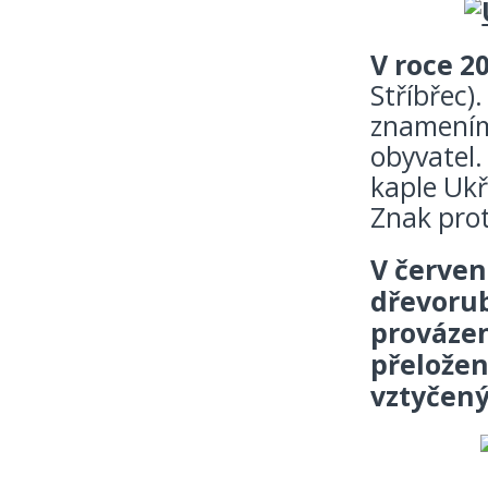
V roce 20
Stříbřec)
znamením 
obyvatel.
kaple Ukř
Znak prot
V červen
dřevorub
provázen
přeložen
vztyčený