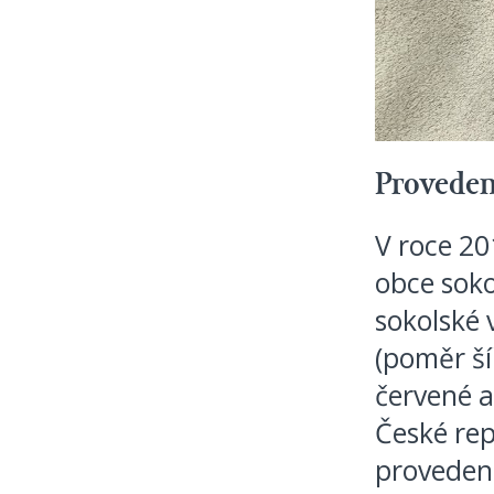
Proveden
V roce 20
obce soko
sokolské 
(poměr šíř
červené a
České rep
provedení