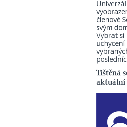
Univerzál
vyobrazen
členové S
svým dome
Vybrat si
uchycení 
vybraných
posledníc
Tištěná 
aktuální