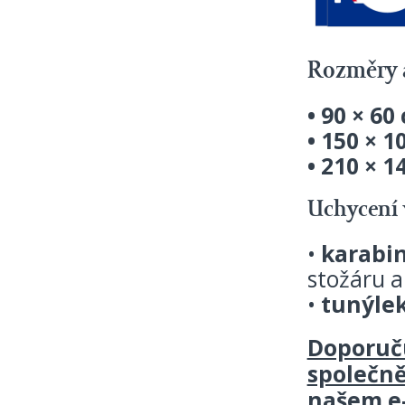
Rozměry a
•
90 × 60
•
150 × 1
•
210 × 1
Uchycení 
•
karabi
stožáru a
•
tunýlek
Doporuču
společně
našem e