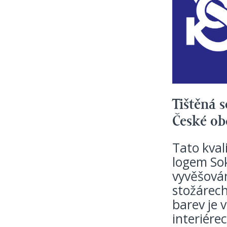
Tištěná 
České ob
Tato kval
logem Sok
vyvěšován
stožárech
barev je 
interiére