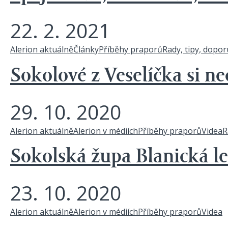
22. 2. 2021
Alerion aktuálně
Články
Příběhy praporů
Rady, tipy, dopo
Sokolové z Veselíčka si nec
29. 10. 2020
Alerion aktuálně
Alerion v médiích
Příběhy praporů
Videa
R
Sokolská župa Blanická leto
23. 10. 2020
Alerion aktuálně
Alerion v médiích
Příběhy praporů
Videa