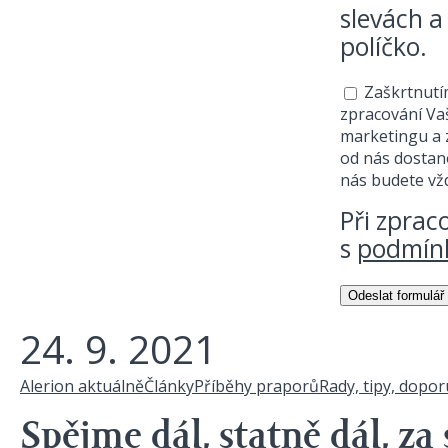
slevách a
políčko.
Souhlas se z
Zaškrtnutí
zpracování Va
marketingu a z
od nás dostano
nás budete vžd
Při zprac
s
podmínk
24. 9. 2021
Alerion aktuálně
Články
Příběhy praporů
Rady, tipy, dopo
Spějme dál, statně dál, z