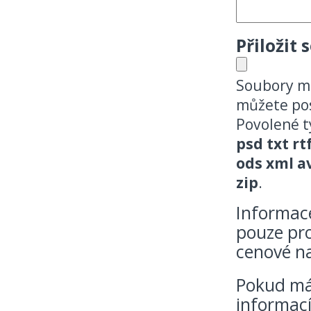
Přiložit 
Soubory m
můžete pos
Povolené 
psd txt rt
ods xml a
zip
.
Informace
pouze pro
cenové n
Pokud mát
informací