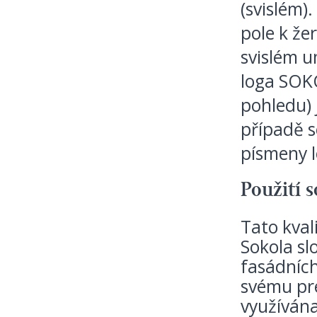
(svislém)
pole k žer
svislém u
loga SOKO
pohledu) 
případě s
písmeny 
Použití s
Tato kval
Sokola sl
fasádních
svému pre
využívána