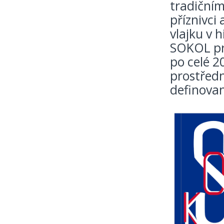
tradičním
příznivci 
vlajku v 
SOKOL pr
po celé 2
prostřed
definovan