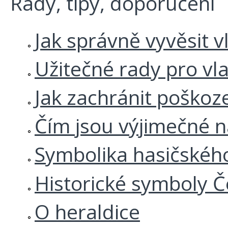
Rady, tipy, doporučení
Jak správně vyvěsit v
Užitečné rady pro vl
Jak zachránit poškoz
Čím jsou výjimečné 
Symbolika hasičskéh
Historické symboly Č
O heraldice