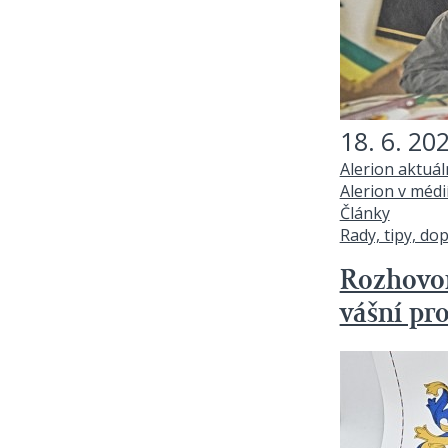
18. 6. 20
Alerion aktuá
Alerion v médi
Články
Rady, tipy, do
Rozhovor
vášní pr