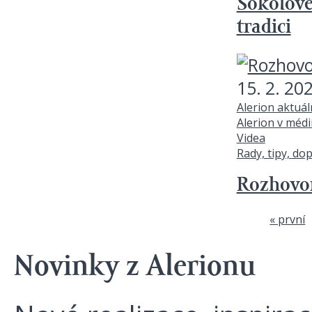
Sokolové 
tradici
15. 2. 20
Alerion aktuá
Alerion v médi
Videa
Rady, tipy, do
Rozhovor
« první
Stránky
Novinky z Alerionu