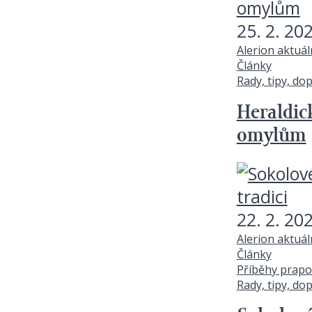
25. 2. 20
Alerion aktuá
Články
Rady, tipy, do
Heraldic
omylům
22. 2. 20
Alerion aktuá
Články
Příběhy prapo
Rady, tipy, do