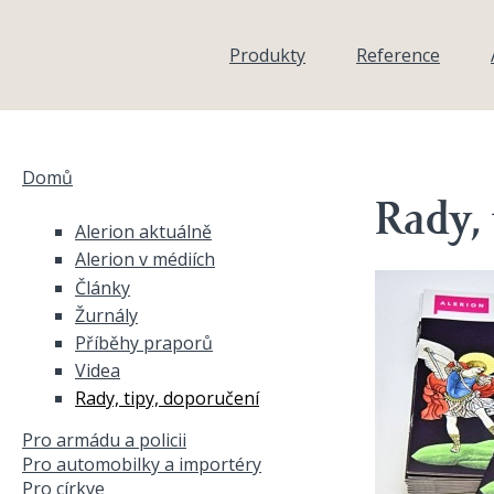
Přejít k hlavnímu obsahu
Produkty
Reference
Domů
Jste zde
Rady, 
Alerion aktuálně
Alerion v médiích
Články
Žurnály
Příběhy praporů
Videa
Rady, tipy, doporučení
Pro armádu a policii
Pro automobilky a importéry
Pro církve