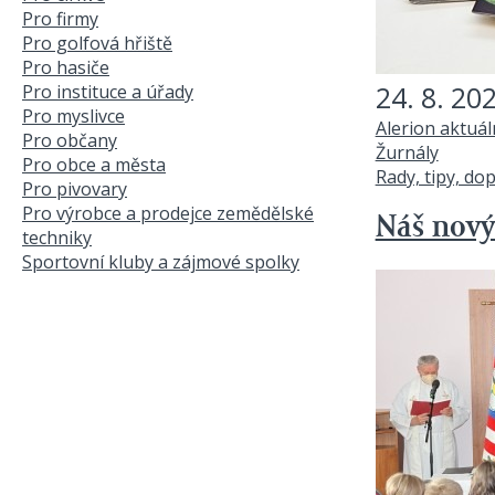
Pro firmy
Pro golfová hřiště
Pro hasiče
24. 8. 20
Pro instituce a úřady
Pro myslivce
Alerion aktuá
Pro občany
Žurnály
Pro obce a města
Rady, tipy, do
Pro pivovary
Pro výrobce a prodejce zemědělské
Náš nový
techniky
Sportovní kluby a zájmové spolky