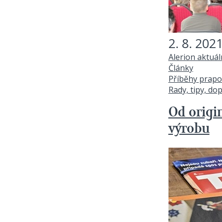
2. 8. 202
Alerion aktuá
Články
Příběhy prapo
Rady, tipy, do
Od origi
výrobu