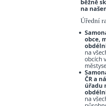
běžně sk
na naše
Úřední r
Samona
obce, 
obdéln
na všec
obcích 
městyse
Samona
ČR a n
úřadu 
obdéln
na všec
působno