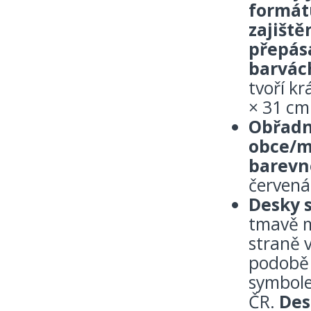
formát
zajiště
přepás
barvác
tvoří kr
× 31 cm
Obřadn
obce/m
barevn
červená
Desky 
tmavě m
straně v
podobě 
symbole
ČR.
Des