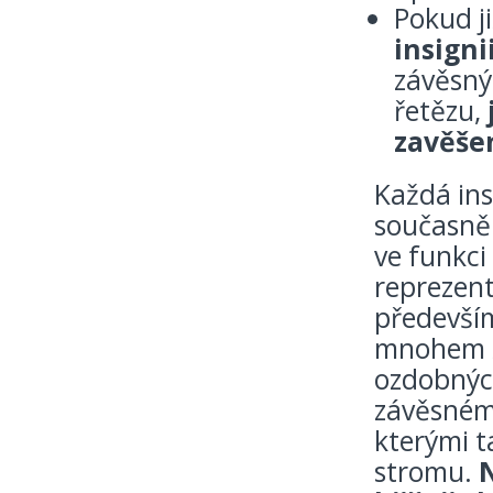
Pokud ji
insigni
závěsný
řetězu,
zavěše
Každá ins
současně 
ve funkci
reprezent
především
mnohem ž
ozdobných
závěsném 
kterými 
stromu.
N