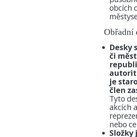
obcích
městyse
Obřadní 
Desky 
či měs
republi
autorit
je star
člen za
Tyto des
akcích 
reprezen
nebo ce
Složky 