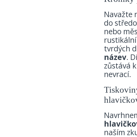
Navažte n
do středo
nebo měst
rustikáln
tvrdých d
název
. 
zůstává k
nevrací.
Tiskoviny
hlavičkov
Navrhnem
hlavičko
naším zk