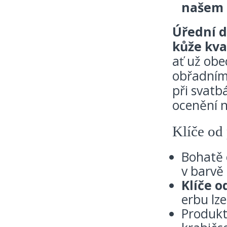
našem 
Úřední d
kůže kva
ať už obe
obřadním
při svatb
ocenění n
Klíče od
Bohatě
v barvě
Klíče 
erbu lze
Produkt