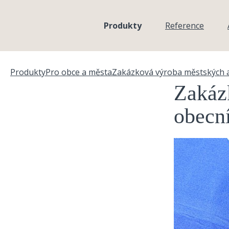
Přejít k hlavnímu obsahu
Produkty
Reference
Produkty
Pro obce a města
Zakázková výroba městských a 
Jste zde
Zakáz
obecní