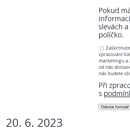
Pokud mát
informací
slevách a
políčko.
Souhlas se z
Zaškrtnutí
zpracování Va
marketingu a z
od nás dostano
nás budete vžd
Při zprac
s
podmínk
20. 6. 2023