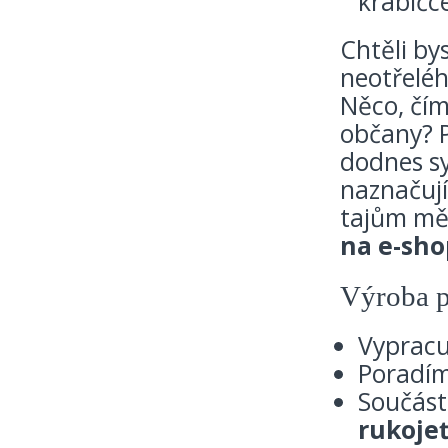
krabičc
Chtěli by
neotřelé
Něco, čím
občany? 
dodnes s
naznačují
tajům mě
na e-sho
Výroba p
Vyprac
Poradím
Součást
rukoje