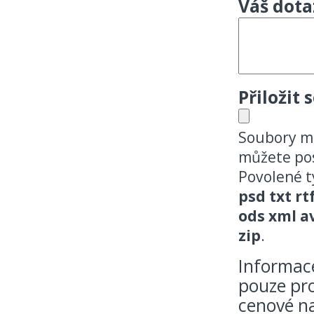
Váš dota
Přiložit 
Soubory m
můžete pos
Povolené 
psd txt rt
ods xml a
zip
.
Informace
pouze pro
cenové n