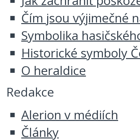
Jak zachránit poškoz
Čím jsou výjimečné 
Symbolika hasičskéh
Historické symboly Č
O heraldice
Redakce
Alerion v médiích
Články