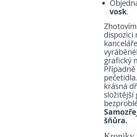
Objedna
vosk
.
Zhotovím
dispozici
kanceláře
vyráběnéh
grafický n
Případně 
pečetidla
krásná dř
složitějš
bezproblé
Samozřej
šňůra.
Kroniky 