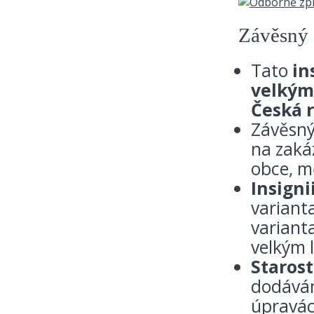
Závěsný 
Tato
in
velkým
Česká 
Závěsný
na zaká
obce, m
Insigni
varianta
variant
velkým 
Staros
dodávám
úpravác