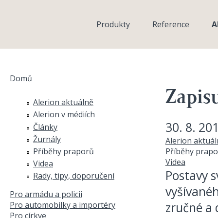
Přejít k hlavnímu obsahu
Produkty
Reference
A
Domů
Jste zde
Zapisu
Alerion aktuálně
Alerion v médiích
30. 8. 20
Články
Žurnály
Alerion aktuá
Příběhy praporů
Příběhy prapo
Videa
Videa
Postavy s
Rady, tipy, doporučení
vyšívanéh
Pro armádu a policii
zručné a
Pro automobilky a importéry
Pro církve