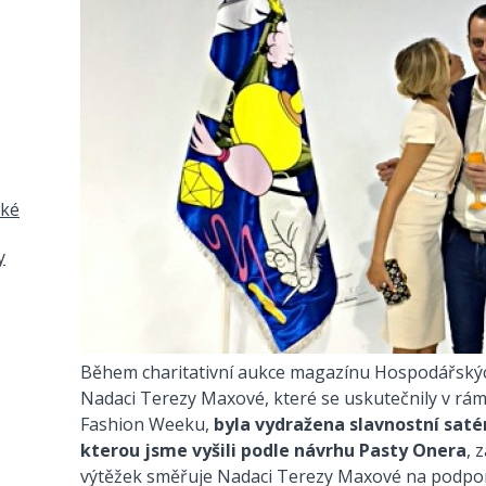
ské
y
Během charitativní aukce magazínu Hospodářských
Nadaci Terezy Maxové, které se uskutečnily v r
Fashion Weeku,
byla vydražena slavnostní satén
kterou jsme vyšili podle návrhu Pasty Onera
, 
výtěžek směřuje Nadaci Terezy Maxové na podporu