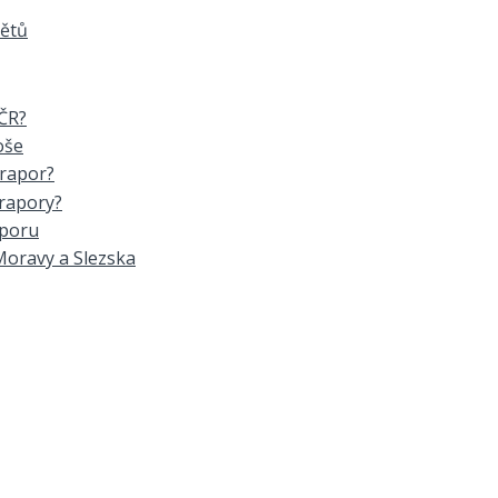
mětů
 ČR?
oše
prapor?
prapory?
aporu
Moravy a Slezska