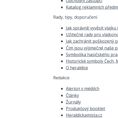
Obchodní zástupci
Katalog reklamních před
Rady, tipy, doporučení
Jak správně vyvěsit vlajku
Užitečné rady pro vlajkon
Jak zachránit poškozený 
Čím jsou výjimečné naše 
Symbolika hasičského pr
Historické symboly Čech, 
O heraldice
Redakce
Alerion v médiích
Články
Žurnály
Produktový booklet
Heraldickamista.cz