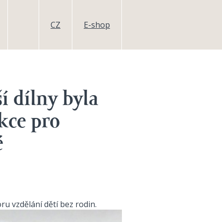
CZ
E-shop
í dílny byla
kce pro
é
 vzdělání dětí bez rodin.