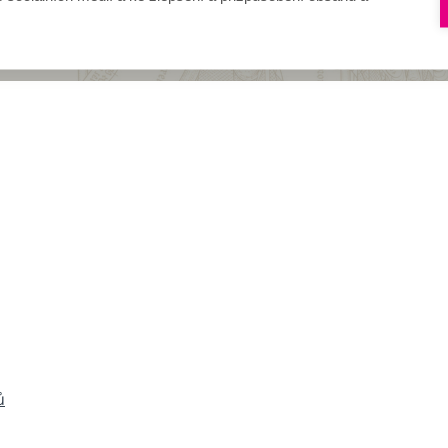
Přihlásit se
ů