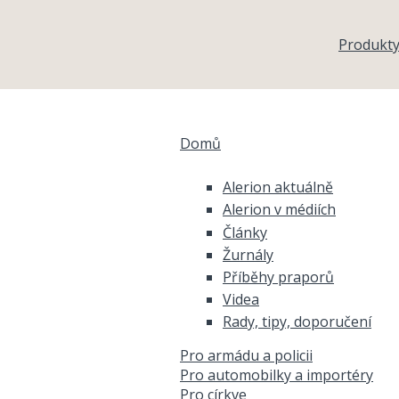
Přejít k hlavnímu obsahu
Produkt
Domů
Jste zde
Alerion aktuálně
Alerion v médiích
Články
Žurnály
Příběhy praporů
Videa
Rady, tipy, doporučení
Pro armádu a policii
Pro automobilky a importéry
Pro církve