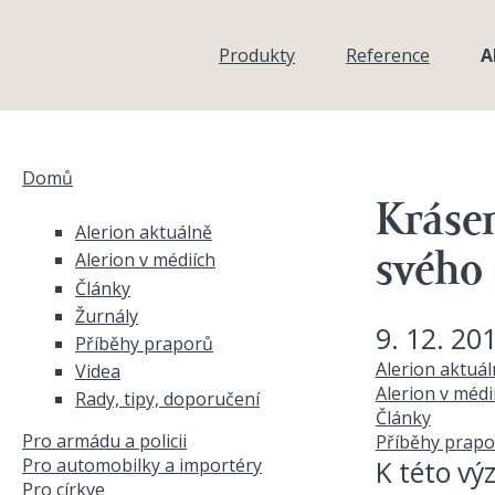
Přejít k hlavnímu obsahu
Produkty
Reference
A
Domů
Jste zde
Krásen
Alerion aktuálně
Alerion v médiích
svého 
Články
Žurnály
9. 12. 20
Příběhy praporů
Alerion aktuá
Videa
Alerion v médi
Rady, tipy, doporučení
Články
Pro armádu a policii
Příběhy prapo
Pro automobilky a importéry
K této vý
Pro církve