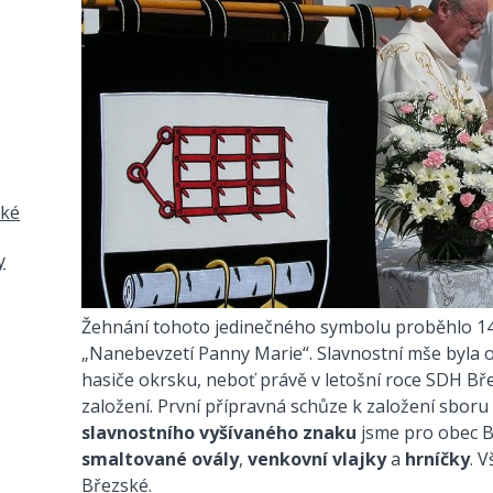
ské
y
Žehnání tohoto jedinečného symbolu proběhlo 14.
„Nanebevzetí Panny Marie“. Slavnostní mše byla 
hasiče okrsku, neboť právě v letošní roce SDH Bře
založení. První přípravná schůze k založení sboru 
slavnostního vyšívaného znaku
jsme pro obec Bř
smaltované ovály
,
venkovní vlajky
a
hrníčky
. 
Březské.