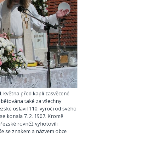
 května před kaplí zasvěcené
obětována také za všechny
zské oslavil 110. výročí od svého
se konala 7. 2. 1907. Kromě
ezské rovněž vyhotovili:
Vše se znakem a názvem obce