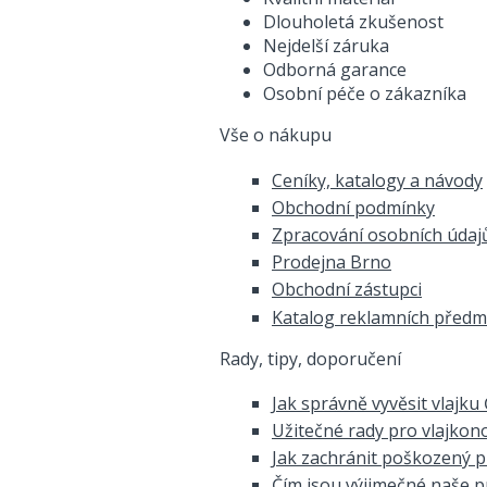
Dlouholetá zkušenost
Nejdelší záruka
Odborná garance
Osobní péče o zákazníka
Vše o nákupu
Ceníky, katalogy a návody
Obchodní podmínky
Zpracování osobních údaj
Prodejna Brno
Obchodní zástupci
Katalog reklamních před
Rady, tipy, doporučení
Jak správně vyvěsit vlajku
Užitečné rady pro vlajkon
Jak zachránit poškozený 
Čím jsou výjimečné naše 