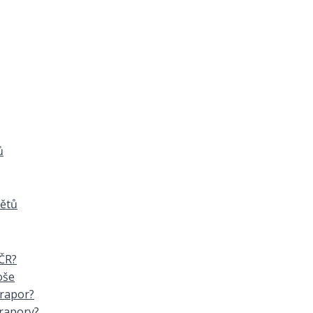
ů
mětů
 ČR?
oše
prapor?
prapory?