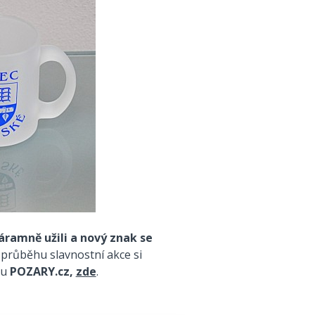
náramně užili a nový znak se
 průběhu slavnostní akce si
ru
POZARY.cz,
zde
.