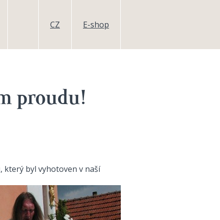
CZ
E-shop
ém proudu!
 který byl vyhotoven v naší