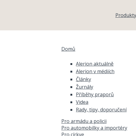
Přejít k hlavnímu obsahu
Produkt
Domů
Jste zde
Alerion aktuálně
Alerion v médiích
Články
Žurnály
Příběhy praporů
Videa
Rady, tipy, doporučení
Pro armádu a policii
Pro automobilky a importéry
Pro církve