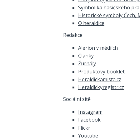
Symbolika hasičského pr
Historické symboly Čech, 
O heraldice
Redakce
Alerion v médiích
Články
Žurnály
Produktový booklet
Heraldickamista.cz
Heraldickyregistr.cz
Sociální sítě
Instagram
Facebook
Flickr
Youtube