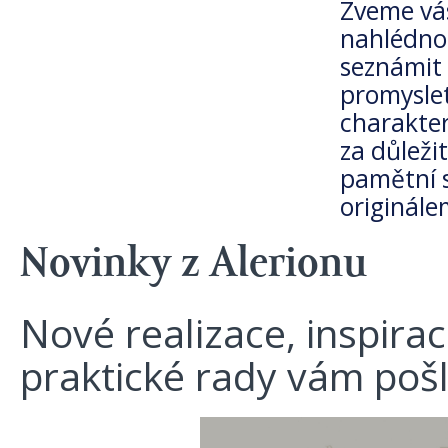
Zveme vás
nahlédnou
seznámit 
promyslet
charakte
za důleži
pamětní s
originále
Novinky z Alerionu
Nové realizace, inspira
praktické rady vám poš