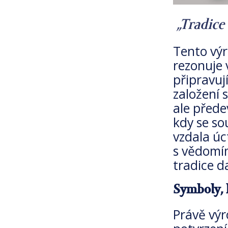
„Tradice
Tento výr
rezonuje 
připravuj
založení 
ale přede
kdy se so
vzdala úc
s vědomí
tradice d
Symboly, k
Právě výr