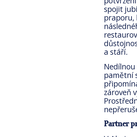
potvrzení
spojit ju
praporu, 
následnéh
restaurov
důstojnos
a stáří.
Nedílnou 
pamětní s
připomína
zároveň v
Prostředn
nepřeruše
Partner pr