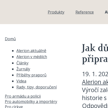
Přejít k hlavnímu obsahu
Produkty
Reference
A
Domů
Jste zde
Jak dů
Alerion aktuálně
Alerion v médiích
připra
Články
Žurnály
19. 1. 20
Příběhy praporů
Alerion a
Videa
Rady, tipy, doporučení
Výročí zal
Pro armádu a policii
historie s
Pro automobilky a importéry
Odpovědí 
Pro církve