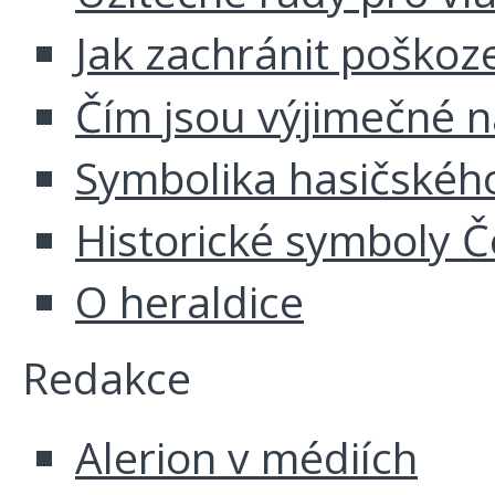
Jak zachránit poškoz
Čím jsou výjimečné 
Symbolika hasičskéh
Historické symboly Č
O heraldice
Redakce
Alerion v médiích