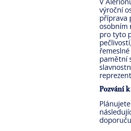
V Alerion
výroční o
příprava 
osobním 
pro tyto 
pečlivost
řemeslné 
pamětní 
slavnostn
reprezent
Pozvání k
Plánujete
následují
doporuču